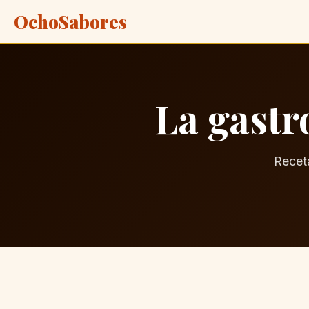
OchoSabores
La gastr
Receta