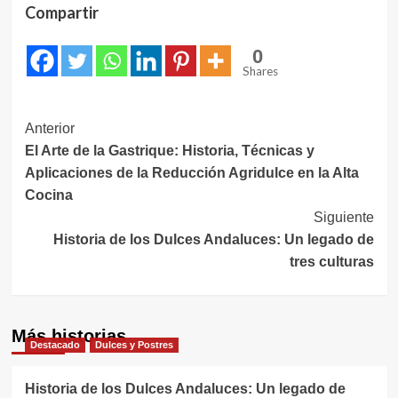
Compartir
0
Shares
Navegación
Anterior
El Arte de la Gastrique: Historia, Técnicas y
de
Aplicaciones de la Reducción Agridulce en la Alta
entradas
Cocina
Siguiente
Historia de los Dulces Andaluces: Un legado de
tres culturas
Más historias
Destacado
Dulces y Postres
Historia de los Dulces Andaluces: Un legado de