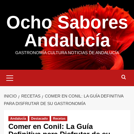
Saltar
al
Ocho Sabores
contenido
Andalucía
GASTRONOMÍA CULTURA NOTICIAS DE ANDALUCÍA
Menú
primario
INICIO
RECETAS
COMER EN CONIL: LA GUÍA DEFINITIVA
PARA DISFRUTAR DE SU GASTRONOMÍA
Andalucía
Destacado
Recetas
Comer en Conil: La Guía