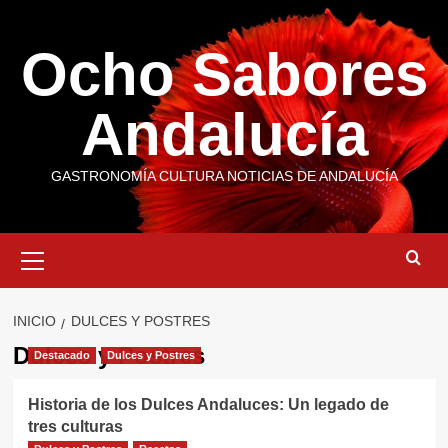
Saltar
al
Ocho Sabores
contenido
Andalucía
GASTRONOMÍA CULTURA NOTICIAS DE ANDALUCÍA
Menú
primario
INICIO
DULCES Y POSTRES
Dulces y Postres
Destacado
Dulces y Postres
Historia de los Dulces Andaluces: Un legado de
tres culturas