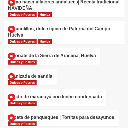
Cómo hacer alfajores andaluces| Receta tradicional
NAVIDEÑA
Dulces y Postres
Huelva
Caracolillos, dulce típico de Paterna del Campo.
Huelva
Dulces y Postres
Huelva
Piñonate de la Sierra de Aracena, Huelva
Dulces y Postres
Granizada de sandía
Dulces y Postres
Batido de maracuyá con leche condensada
Dulces y Postres
Receta de panqueques | Tortitas para desayunos
Dulces y Postres