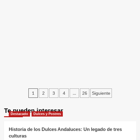
Paginación
1
…
2
3
4
26
Siguiente
de
Te pueden interesar
entradas
Destacado
Dulces y Postres
Historia de los Dulces Andaluces: Un legado de tres
culturas