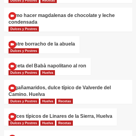
Dulces y Postres
Recetas
Cómo hacer magdalenas de chocolate y leche
condensada
Dulces y Postres
Postre borracho de la abuela
Dulces y Postres
Receta del Babà napolitano al ron
Dulces y Postres
Huelva
Engañamaridos, dulce típico de Valverde del
Camino. Huelva
Dulces y Postres
Huelva
Recetas
Dulces típicos de Linares de la Sierra, Huelva
Dulces y Postres
Huelva
Recetas