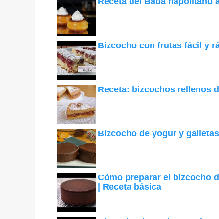
Receta del Babà napolitano a
Bizcocho con frutas fácil y r
Receta: bizcochos rellenos 
Bizcocho de yogur y galletas
Cómo preparar el bizcocho d
| Receta básica