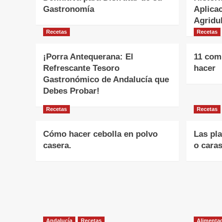
Gastronomía
Aplica
Agridul
Recetas
Recetas
¡Porra Antequerana: El
11 comi
Refrescante Tesoro
hacer
Gastronómico de Andalucía que
Debes Probar!
Recetas
Recetas
Cómo hacer cebolla en polvo
Las pl
casera.
o caras
Andalucía
Recetas
Alimentac