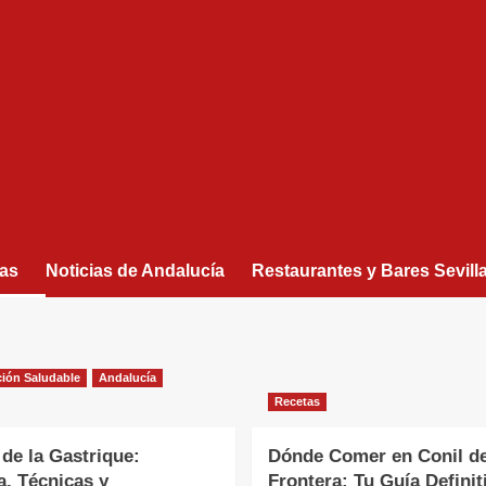
as
Noticias de Andalucía
Restaurantes y Bares Sevill
ión Saludable
Andalucía
Recetas
 de la Gastrique:
Dónde Comer en Conil de
a, Técnicas y
Frontera: Tu Guía Definit