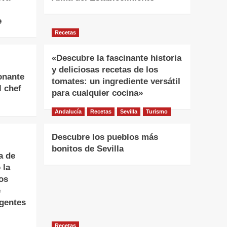
e
Recetas
«Descubre la fascinante historia
y deliciosas recetas de los
onante
tomates: un ingrediente versátil
l chef
para cualquier cocina»
Andalucía
Recetas
Sevilla
Turismo
Descubre los pueblos más
bonitos de Sevilla
a de
 la
os
e
igentes
Recetas