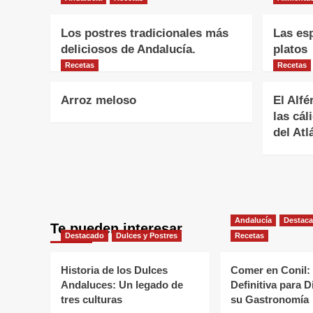
Los postres tradicionales más
Las es
deliciosos de Andalucía.
platos
Recetas
Recetas
Arroz meloso
El Alfé
las cál
del Atl
Andalucía
Destac
Te pueden interesar
Destacado
Dulces y Postres
Recetas
Historia de los Dulces
Comer en Conil:
Andaluces: Un legado de
Definitiva para D
tres culturas
su Gastronomía