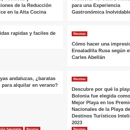
ciones de la Reducción
para una Experiencia
ce en la Alta Cocina
Gastronómica Inolvidabl
das rapidas y faciles de
Recetas
Cómo hacer una impresi
Ensaladilla Rusa según e
Carles Abellán
ayas andaluzas, ¿baratas
Recetas
 para alquilar en verano?
Descubre por qué la play
Bolonia fue elegida como
Mejor Playa en los Premi
Nacionales de la Playa d
Destinos Turísticos Intel
2023
ión Saludable
Recetas
Recetas