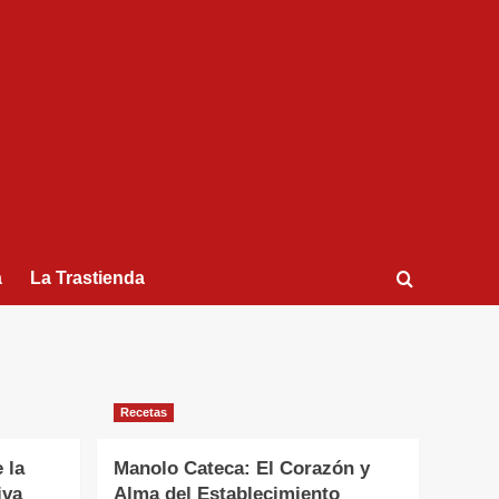
a
La Trastienda
Recetas
 la
Manolo Cateca: El Corazón y
iva
Alma del Establecimiento