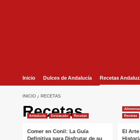
Inicio
Dulces de Andalucía
Recetas Andaluz
INICIO
RECETAS
Recetas
Alimentac
Andalucía
Destacado
Recetas
Recetas
Comer en Conil: La Guía
El Arte
Definitiva para Disfrutar de su
Histori