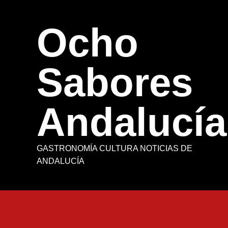
Saltar
al
Ocho
contenido
Sabores
Andalucía
GASTRONOMÍA CULTURA NOTICIAS DE
ANDALUCÍA