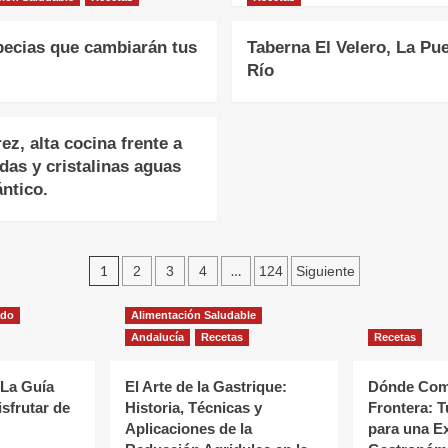
pecias que cambiarán tus
Taberna El Velero, La Pue
Río
rez, alta cocina frente a
idas y cristalinas aguas
ántico.
Paginación
1
…
2
3
4
124
Siguiente
de
ado
Alimentación Saludable
entradas
Andalucía
Recetas
Recetas
 La Guía
El Arte de la Gastrique:
Dónde Come
isfrutar de
Historia, Técnicas y
Frontera: T
Aplicaciones de la
para una E