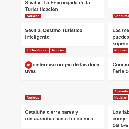
Sevilla: La Encrucijada de la
Turistificación
Noticias
Consum
Sevilla, Destino Turístico
Las me
Inteligente
puedes
superm
La Trastienda
Noticias
Noticias
El misterioso origen de las doce
Comuni
uvas
Feria d
Alimentac
Noticias
Noticias
Cataluña cierra bares y
Los fab
restaurantes hasta fin de mes
compro
del 5% 