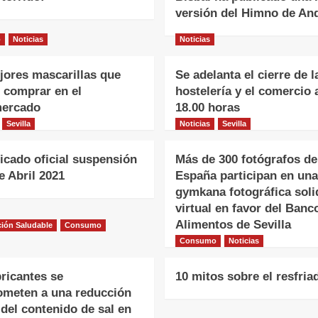
versión del Himno de An
o
Noticias
Noticias
jores mascarillas que
Se adelanta el cierre de l
 comprar en el
hostelería y el comercio 
ercado
18.00 horas
Sevilla
Noticias
Sevilla
cado oficial suspensión
Más de 300 fotógrafos de
e Abril 2021
España participan en una
gymkana fotográfica soli
virtual en favor del Banc
Alimentos de Sevilla
ión Saludable
Consumo
Consumo
Noticias
ricantes se
10 mitos sobre el resfria
meten a una reducción
del contenido de sal en