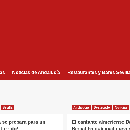
as
Noticias de Andalucía
Restaurantes y Bares Sevill
Sevilla
Andalucía
Destacado
Noticias
a se prepara para un
El cantante almeriense D
tórrido!
Bisbal ha publicado una 