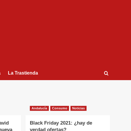
a
La Trastienda
Andalucía
Consumo
Noticias
avid
Black Friday 2021: ¿hay de
nueva
verdad ofertas?