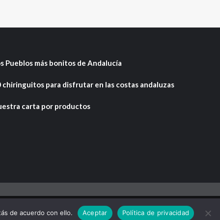
s Pueblos más bonitos de Andalucía
 chiringuitos para disfrutar en las costas andaluzas
estra carta por productos
mes.
ás de acuerdo con ello.
Aceptar
Política de privacidad