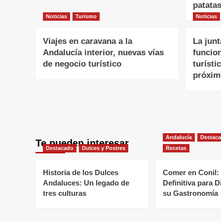
patatas
Noticias
Turismo
Noticias
Viajes en caravana a la
La junt
Andalucía interior, nuevas vías
funcio
de negocio turístico
turísti
próxim
Andalucía
Destac
Te pueden interesar
Destacado
Dulces y Postres
Recetas
Historia de los Dulces
Comer en Conil:
Andaluces: Un legado de
Definitiva para D
tres culturas
su Gastronomía