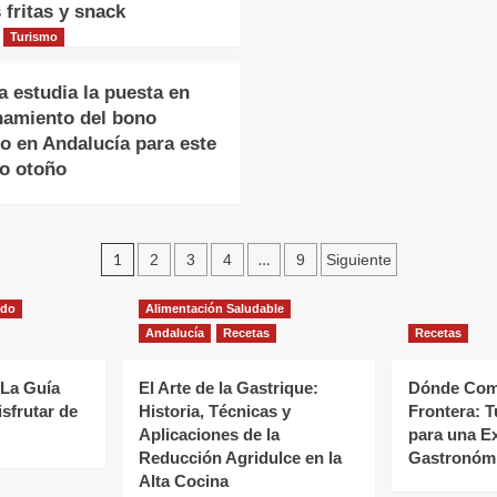
 fritas y snack
Turismo
a estudia la puesta en
namiento del bono
co en Andalucía para este
o otoño
Paginación
1
…
2
3
4
9
Siguiente
de
ado
Alimentación Saludable
entradas
Andalucía
Recetas
Recetas
 La Guía
El Arte de la Gastrique:
Dónde Come
isfrutar de
Historia, Técnicas y
Frontera: T
Aplicaciones de la
para una E
Reducción Agridulce en la
Gastronómi
Alta Cocina