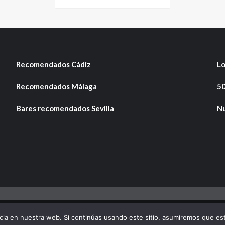
Recomendados Cádiz
Lo
Recomendados Málaga
50
Bares recomendados Sevilla
Nu
yright © Todos los derechos reservados.
|
CoverNews
por AF the
ia en nuestra web. Si continúas usando este sitio, asumiremos que est