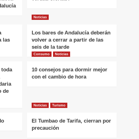
dalucía
Noticias
a
Los bares de Andalucía deberán
a las
volver a cerrar a partir de las
seis de la tarde
Consumo
Noticias
 toda
10 consejos para dormir mejor
con el cambio de hora
daria
o de
Noticias
Turismo
do
El Tumbao de Tarifa, cierran por
precaución