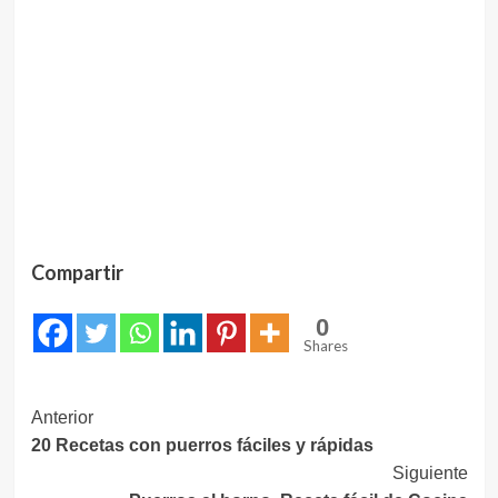
Compartir
0
Shares
Navegación
Anterior
20 Recetas con puerros fáciles y rápidas
de
Siguiente
entradas