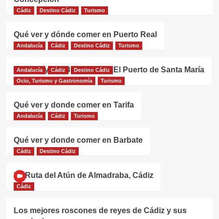
Cádiz
Destino Cádiz
Turismo
Qué ver y dónde comer en Puerto Real
Andalucía
Cádiz
Destino Cádiz
Turismo
Qué ver y dónde comer en El Puerto de Santa María
Andalucía
Cádiz
Destino Cádiz
Ocio, Turismo y Gastronomía
Turismo
Qué ver y donde comer en Tarifa
Andalucía
Cádiz
Turismo
Qué ver y donde comer en Barbate
Cádiz
Destino Cádiz
La Ruta del Atún de Almadraba, Cádiz
Cádiz
Los mejores roscones de reyes de Cádiz y sus