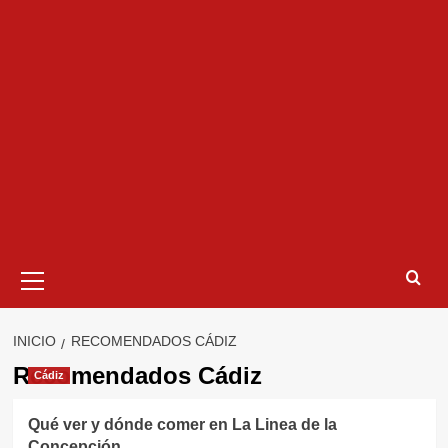
Menú
primario
INICIO
RECOMENDADOS CÁDIZ
Recomendados Cádiz
Cádiz
Qué ver y dónde comer en La Linea de la
Concepción