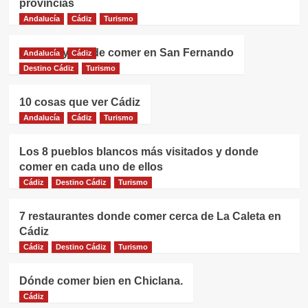
provincias
Andalucía
Cádiz
Turismo
Qué ver y dónde comer en San Fernando
Andalucía
Cádiz
Destino Cádiz
Turismo
10 cosas que ver Cádiz
Andalucía
Cádiz
Turismo
Los 8 pueblos blancos más visitados y donde
comer en cada uno de ellos
Cádiz
Destino Cádiz
Turismo
7 restaurantes donde comer cerca de La Caleta en
Cádiz
Cádiz
Destino Cádiz
Turismo
Dónde comer bien en Chiclana.
Cádiz