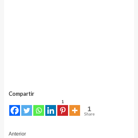
Compartir
1
1
Share
Navegación
Anterior