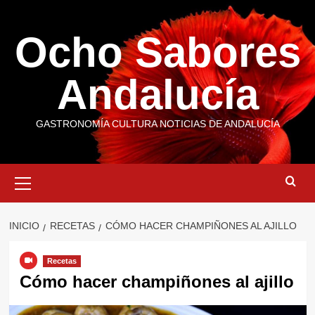
Saltar
al
Ocho Sabores
contenido
Andalucía
GASTRONOMÍA CULTURA NOTICIAS DE ANDALUCÍA
Menú
primario
INICIO
RECETAS
CÓMO HACER CHAMPIÑONES AL AJILLO
Recetas
Cómo hacer champiñones al ajillo