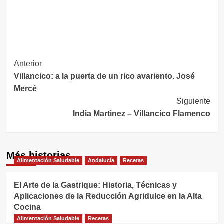
Navegación
Anterior
Villancico: a la puerta de un rico avariento. José
de
Mercé
entradas
Siguiente
India Martinez – Villancico Flamenco
Más historias
Alimentación Saludable
Andalucía
Recetas
El Arte de la Gastrique: Historia, Técnicas y
Aplicaciones de la Reducción Agridulce en la Alta
Cocina
Alimentación Saludable
Recetas