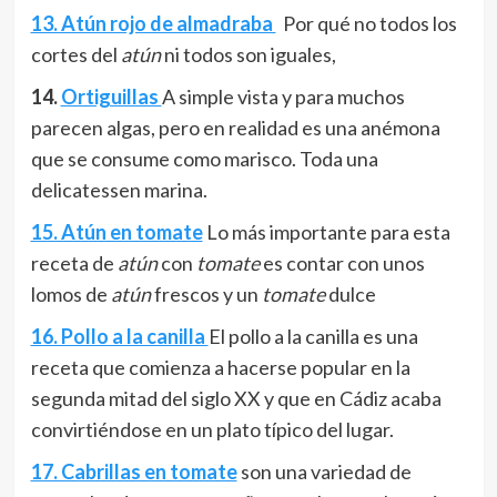
13. Atún rojo de almadraba
Por qué no todos los
cortes del
atún
ni todos son iguales,
14.
Ortiguillas
A simple vista y para muchos
parecen algas, pero en realidad es una anémona
que se consume como marisco. Toda una
delicatessen marina.
15. Atún en tomate
Lo más importante para esta
receta de
atún
con
tomate
es contar con unos
lomos de
atún
frescos y un
tomate
dulce
16. Pollo a la canilla
El pollo a la canilla es una
receta que comienza a hacerse popular en la
segunda mitad del siglo XX y que en Cádiz acaba
convirtiéndose en un plato típico del lugar.
17. Cabrillas en tomate
son una variedad de