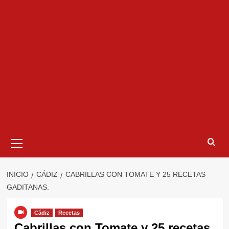
Menú
primario
INICIO
CÁDIZ
CABRILLAS CON TOMATE Y 25 RECETAS
GADITANAS.
Cádiz
Recetas
Cabrillas con Tomate y 25 recetas