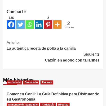
Compartir
136
2
2
Shares
Navegación
Anterior
La auténtica receta de pollo a la canilla
de
Siguiente
entradas
Cazón en adobo con tallarines
Más historias
Andalucía
Destacado
Recetas
Comer en Conil: La Guía Definitiva para Disfrutar de
su Gastronomía
Alimentación Saludable
Andalucía
Recetas