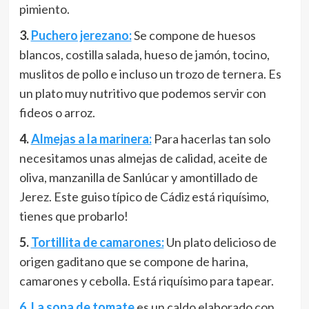
pimiento.
3.
Puchero jerezano:
Se compone de huesos
blancos, costilla salada, hueso de jamón, tocino,
muslitos de pollo e incluso un trozo de ternera. Es
un plato muy nutritivo que podemos servir con
fideos o arroz.
4.
Almejas a la marinera:
Para hacerlas tan solo
necesitamos unas almejas de calidad, aceite de
oliva, manzanilla de Sanlúcar y amontillado de
Jerez. Este guiso típico de Cádiz está riquísimo,
tienes que probarlo!
5.
Tortillita de camarones:
Un plato delicioso de
origen gaditano que se compone de harina,
camarones y cebolla. Está riquísimo para tapear.
6. La sopa de tomate
es un caldo elaborado con