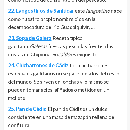
22. Langostinos de Sanlúcar
este
langostino
nace
como nuestro propio nombre dice en la
desembocadura del rio Guadalquivir, …
23. Sopa de Galera
Receta típica
gaditana.
Galeras
frescas pescadas frente a las
costas de Chipiona
. Su
caldo
es exquisito,
24. Chicharrones de Cádiz
Los chicharrones
especiales gaditanos no se parecen a los del resto
del mundo. Se sirven en lonchas y lo mismo se
pueden tomar solos, aliñados o metidos en un
mollete
25. Pan de Cádiz
El pan de Cádiz es un dulce
consistente en una masa de mazapán rellena de
confitura