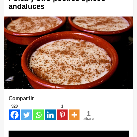
andaluces
Compartir
929
1
1
Share