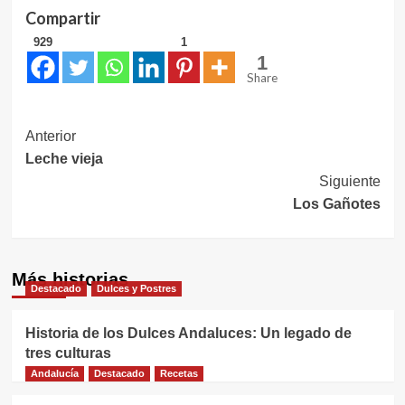
Compartir
929
1
1
Share
Navegación
Anterior
Leche vieja
de
Siguiente
entradas
Los Gañotes
Más historias
Destacado
Dulces y Postres
Historia de los Dulces Andaluces: Un legado de
tres culturas
Andalucía
Destacado
Recetas