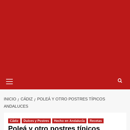
Menú
primario
INICIO
CÁDIZ
POLEÁ Y OTRO POSTRES TÍPICOS
ANDALUCES
Cádiz
Dulces y Postres
Hecho en Andalucía
Recetas
Poleá y otro postres típicos