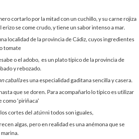
ro cortarlo por la mitad con un cuchillo, y su carne rojiza
l erizo se come crudo, y tiene un sabor intenso a mar.
una localidad de la provincia de Cádiz, cuyos ingredientes
odo tomate
be​​ o el adobo, ​ es un plato típico de la provincia de
obado y rebozado.
on caballa
es una especialidad gaditana sencilla y casera
.
hasta que se doren. Para acompañarlo lo típico es utilizar
e como ‘piriñaca’
los cortes del
atún
ni todos son iguales,
arecen algas, pero en realidad es una anémona que se
 marina.