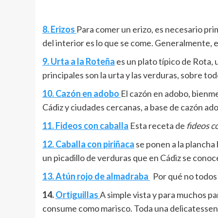
8. Erizos
Para comer un erizo, es necesario prime
del interior es lo que se come. Generalmente, e
9. Urta a la Roteña
es un plato típico de Rota, 
principales son la urta y las verduras, sobre t
10. Cazón en adobo
El cazón en adobo, bienmesa
Cádiz y ciudades cercanas, a base de cazón ad
11. Fideos con caballa
Esta receta de
fideos c
12. Caballa con piriñaca
se ponen a la plancha 
un picadillo de verduras que en Cádiz se conoc
13. Atún rojo de almadraba
Por qué no todos 
14.
Ortiguillas
A simple vista y para muchos p
consume como marisco. Toda una delicatessen