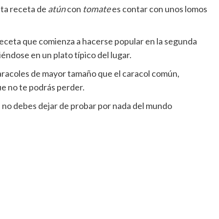
sta receta de
atún
con
tomate
es contar con unos lomos
na receta que comienza a hacerse popular en la segunda
éndose en un plato típico del lugar.
aracoles de mayor tamaño que el caracol común,
ue no te podrás perder.
e no debes dejar de probar por nada del mundo