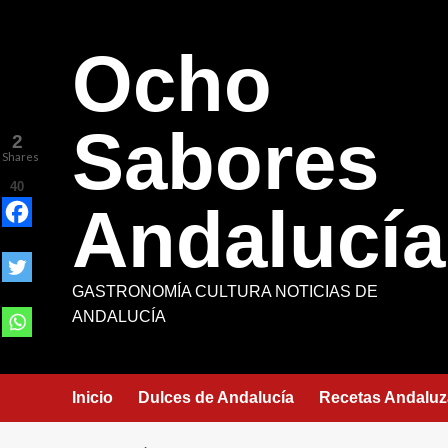
Saltar
al
Ocho
contenido
Sabores
2
Shares
40
Andalucía
GASTRONOMÍA CULTURA NOTICIAS DE
ANDALUCÍA
Inicio
Dulces de Andalucía
Recetas Andaluz