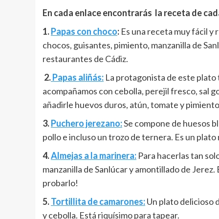
En cada enlace encontrarás la receta de cad
1.
Papas con choco
:
Es una receta muy fácil y
chocos, guisantes, pimiento, manzanilla de Sanl
restaurantes de Cádiz.
2.
Papas aliñás:
La protagonista de este plato 
acompañamos con cebolla, perejil fresco, sal g
añadirle huevos duros, atún, tomate y pimiento
3.
Puchero jerezano:
Se compone de huesos blan
pollo e incluso un trozo de ternera. Es un plat
4.
Almejas a la marinera:
Para hacerlas tan solo
manzanilla de Sanlúcar y amontillado de Jerez. 
probarlo!
5.
Tortillita de camarones:
Un plato delicioso
y cebolla. Está riquísimo para tapear.