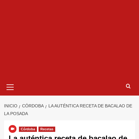
Menú
primario
INICIO
CÓRDOBA
LA AUTÉNTICA RECETA DE BACALAO DE
LA POSADA
Córdoba
Recetas
La auténtica receta de bacalao de