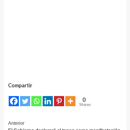
Compartir
0
Shares
Navegación
Anterior