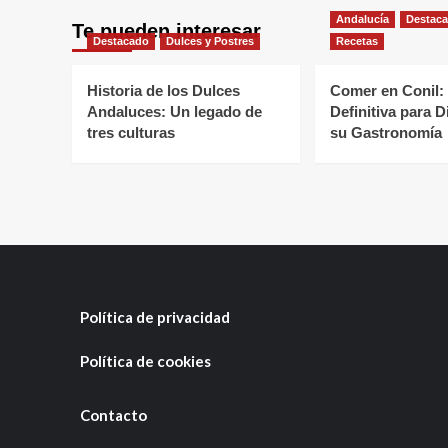
Andalucía
Destac
Te pueden interesar
Destacado
Dulces y Postres
Recetas
Historia de los Dulces
Comer en Conil:
Andaluces: Un legado de
Definitiva para D
tres culturas
su Gastronomía
Política de privacidad
Política de cookies
Contacto