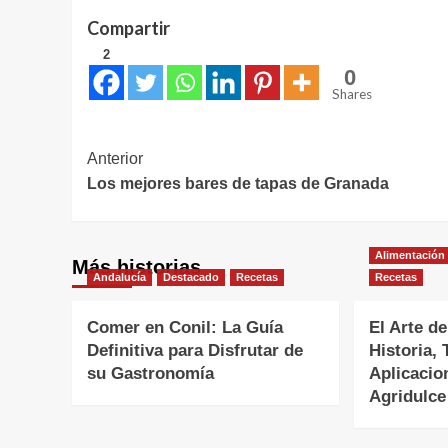
Compartir
2
0
Shares
Navegación
Anterior
Los mejores bares de tapas de Granada
de
entradas
Alimentación
Más historias
Andalucía
Destacado
Recetas
Recetas
Comer en Conil: La Guía
El Arte de
Definitiva para Disfrutar de
Historia, 
su Gastronomía
Aplicacio
Agridulce