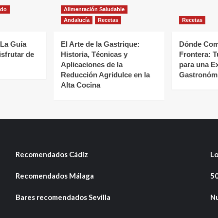
ado
Alimentación Saludable
Andalucía
Recetas
Recetas
 La Guía
El Arte de la Gastrique:
Dónde Come
isfrutar de
Historia, Técnicas y
Frontera: T
Aplicaciones de la
para una E
Reducción Agridulce en la
Gastronómi
Alta Cocina
Recomendados Cádiz
Lo
Recomendados Málaga
50
Bares recomendados Sevilla
Nu