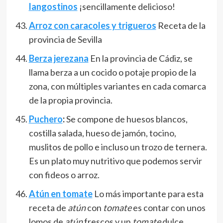
langostinos
¡sencillamente delicioso!
Arroz con caracoles y trigueros
Receta de la
provincia de Sevilla
Berza jerezana
En la provincia de Cádiz, se
llama berza a un cocido o potaje propio de la
zona, con múltiples variantes en cada comarca
de la propia provincia.
Puchero
:
Se compone de huesos blancos,
costilla salada, hueso de jamón, tocino,
muslitos de pollo e incluso un trozo de ternera.
Es un plato muy nutritivo que podemos servir
con fideos o arroz.
Atún en tomate
Lo más importante para esta
receta de
atún
con
tomate
es contar con unos
lomos de
atún
frescos y un
tomate
dulce