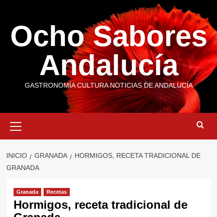
Saltar
al
Ocho Sabores
contenido
Andalucía
GASTRONOMÍA CULTURA NOTICIAS DE ANDALUCÍA
Menú
primario
INICIO
GRANADA
HORMIGOS, RECETA TRADICIONAL DE
GRANADA
Granada
Recetas
Hormigos, receta tradicional de