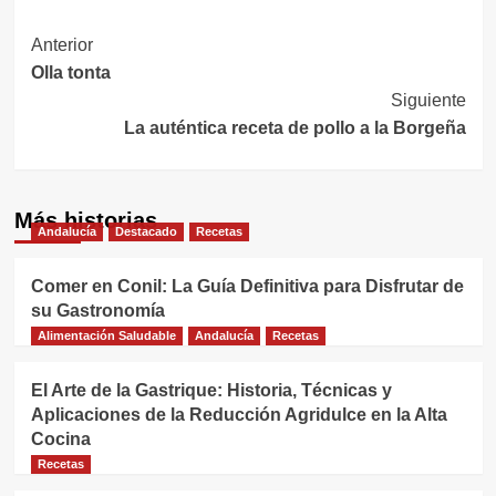
Navegación
Anterior
Olla tonta
de
Siguiente
entradas
La auténtica receta de pollo a la Borgeña
Más historias
Andalucía
Destacado
Recetas
Comer en Conil: La Guía Definitiva para Disfrutar de
su Gastronomía
Alimentación Saludable
Andalucía
Recetas
El Arte de la Gastrique: Historia, Técnicas y
Aplicaciones de la Reducción Agridulce en la Alta
Cocina
Recetas