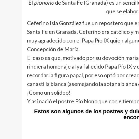
El
pionono
de Santa Fe (Granada) es un sencil
que se elabora
Ceferino Isla González fue un repostero que en 
Santa Fe en Granada. Ceferino era católico y m
muy agradecido con el Papa Pío IX quien algun
Concepción de María.
El caso es que, motivado por su devoción marian
rindiera homenaje al ya fallecido Papa Pío IX y
recordar la figura papal, por eso optó por crear
canastilla blanca (asemejando la sotana blanca
¡Como un solideo!
Y así nació el postre Pío Nono que con e tiem
Estos son algunos de los postres y du
encon