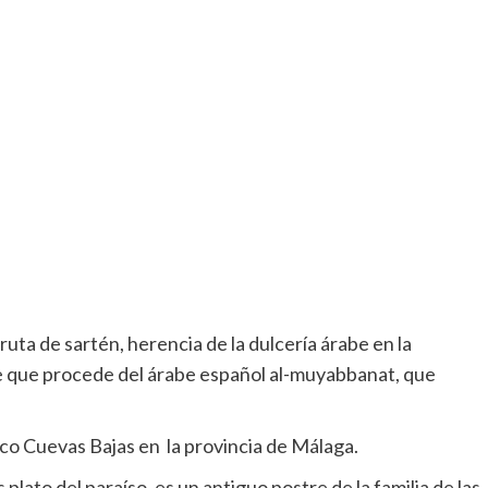
ruta de sartén, herencia de la dulcería árabe en la
e que procede del árabe español al-muyabbanat, que
ico Cuevas Bajas en la provincia de Málaga.
plato del paraíso, es un antiguo postre de la familia de las