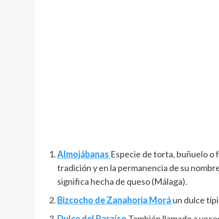
Almojábanas
Especie de torta, buñuelo o f
tradición y en la permanencia de su nombr
significa hecha de queso (Málaga).
Bizcocho de Zanahoria Morá
un dulce típ
D
ulce del Paraíso
También llamado a veces 