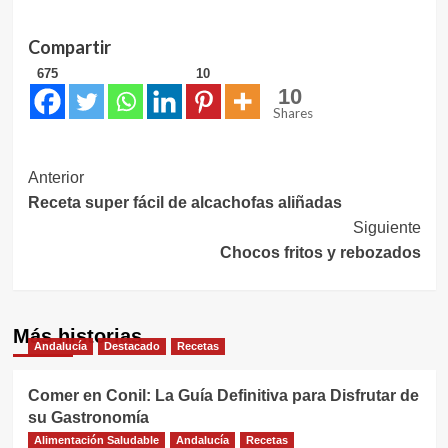
Compartir
675
10
10
Shares
Navegación
Anterior
Receta super fácil de alcachofas aliñadas
de
Siguiente
entradas
Chocos fritos y rebozados
Más historias
Andalucía
Destacado
Recetas
Comer en Conil: La Guía Definitiva para Disfrutar de
su Gastronomía
Alimentación Saludable
Andalucía
Recetas