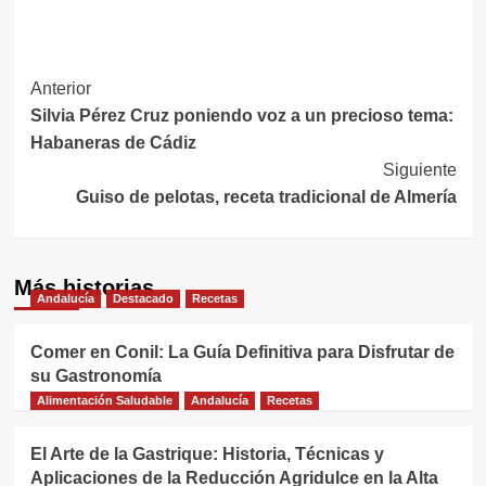
Navegación
Anterior
Silvia Pérez Cruz poniendo voz a un precioso tema:
de
Habaneras de Cádiz
entradas
Siguiente
Guiso de pelotas, receta tradicional de Almería
Más historias
Andalucía
Destacado
Recetas
Comer en Conil: La Guía Definitiva para Disfrutar de
su Gastronomía
Alimentación Saludable
Andalucía
Recetas
El Arte de la Gastrique: Historia, Técnicas y
Aplicaciones de la Reducción Agridulce en la Alta