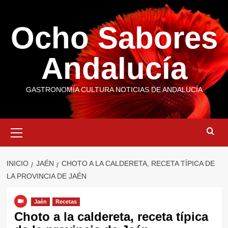
Saltar
al
Ocho Sabores
contenido
Andalucía
GASTRONOMÍA CULTURA NOTICIAS DE ANDALUCÍA
Menú
primario
INICIO
JAÉN
CHOTO A LA CALDERETA, RECETA TÍPICA DE
LA PROVINCIA DE JAÉN
Jaén
Recetas
Choto a la caldereta, receta típica