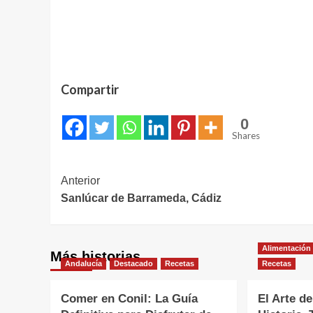
Compartir
0
Shares
Navegación
Anterior
Sanlúcar de Barrameda, Cádiz
de
entradas
Alimentación
Más historias
Andalucía
Destacado
Recetas
Recetas
Comer en Conil: La Guía
El Arte de