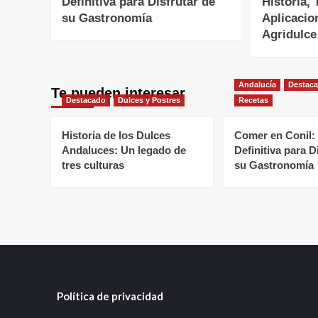
Definitiva para Disfrutar de
Historia, 
su Gastronomía
Aplicacio
Agridulce
Andalucía
Destac
Te pueden interesar
Destacado
Dulces y Postres
Recetas
Historia de los Dulces
Comer en Conil:
Andaluces: Un legado de
Definitiva para D
tres culturas
su Gastronomía
Política de privacidad