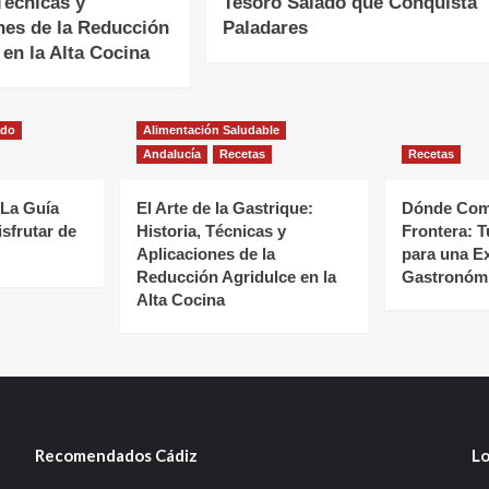
Técnicas y
Tesoro Salado que Conquista
nes de la Reducción
Paladares
 en la Alta Cocina
ado
Alimentación Saludable
Andalucía
Recetas
Recetas
 La Guía
El Arte de la Gastrique:
Dónde Come
isfrutar de
Historia, Técnicas y
Frontera: T
Aplicaciones de la
para una E
Reducción Agridulce en la
Gastronómi
Alta Cocina
Recomendados Cádiz
Lo