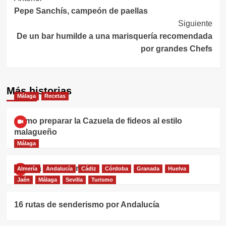
Pepe Sanchís, campeón de paellas
de
Siguiente
entradas
De un bar humilde a una marisquería recomendada
por grandes Chefs
Más historias
Málaga
Recetas
Cómo preparar la Cazuela de fideos al estilo
malagueño
Málaga
Málaga y sus bares
Almería
Andalucía
Cádiz
Córdoba
Granada
Huelva
Jaén
Málaga
Sevilla
Turismo
16 rutas de senderismo por Andalucía