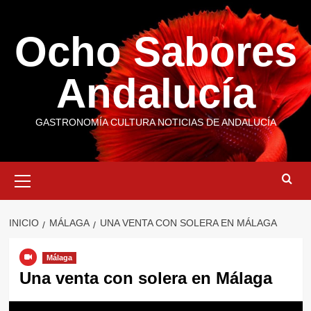
Saltar
al
Ocho Sabores
contenido
Andalucía
GASTRONOMÍA CULTURA NOTICIAS DE ANDALUCÍA
Menú
primario
INICIO
MÁLAGA
UNA VENTA CON SOLERA EN MÁLAGA
Málaga
Una venta con solera en Málaga