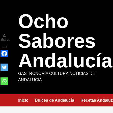
Saltar
al
Ocho
contenido
Sabores
4
Shares
623
Andalucía
GASTRONOMÍA CULTURA NOTICIAS DE
ANDALUCÍA
Inicio
Dulces de Andalucía
Recetas Andaluz