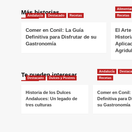
entradas
Alimentac
Más historias
Andalucía
Destacado
Recetas
Recetas
Comer en Conil: La Guía
El Arte
Definitiva para Disfrutar de su
Histori
Gastronomía
Aplica
Agridul
Andalucía
Destac
Te pueden interesar
Destacado
Dulces y Postres
Recetas
Historia de los Dulces
Comer en Conil:
Andaluces: Un legado de
Definitiva para D
tres culturas
su Gastronomía