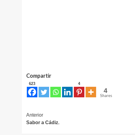
Compartir
623
4
4
Shares
Navegación
Anterior
Sabor a Cádiz.
de