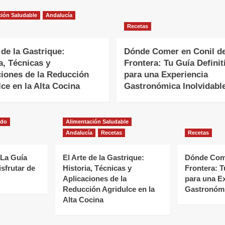
ión Saludable
Andalucía
Recetas
 de la Gastrique:
Dónde Comer en Conil de
a, Técnicas y
Frontera: Tu Guía Definit
ciones de la Reducción
para una Experiencia
ce en la Alta Cocina
Gastronómica Inolvidabl
ado
Alimentación Saludable
Andalucía
Recetas
Recetas
 La Guía
El Arte de la Gastrique:
Dónde Come
isfrutar de
Historia, Técnicas y
Frontera: T
Aplicaciones de la
para una E
Reducción Agridulce en la
Gastronómi
Alta Cocina