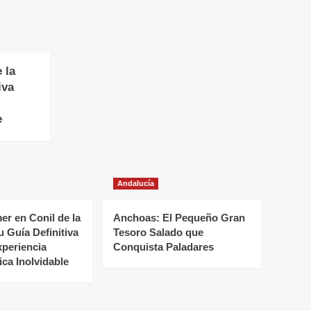
 la
iva
e
Andalucía
r en Conil de la
Anchoas: El Pequeño Gran
u Guía Definitiva
Tesoro Salado que
xperiencia
Conquista Paladares
ca Inolvidable