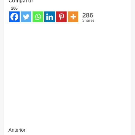
Compartir
286
286
Shares
Navegación
Anterior