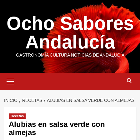
Saltar
al
Ocho Sabores
contenido
Andalucía
GASTRONOMÍA CULTURA NOTICIAS DE ANDALUCÍA
Menú
primario
INICIO
RECETAS
ALUBIAS EN SALSA VERDE CON ALMEJAS
Recetas
Alubias en salsa verde con
almejas