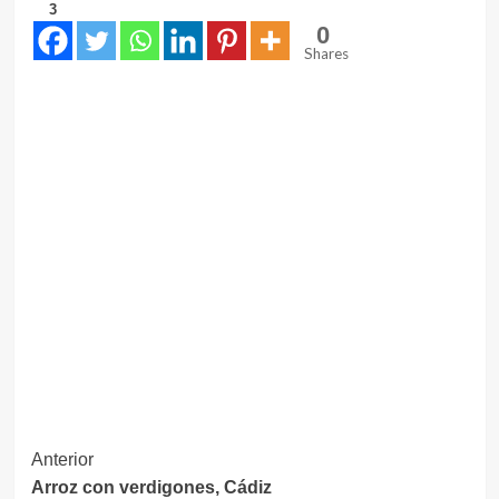
3
0
Shares
Navegación
Anterior
Arroz con verdigones, Cádiz