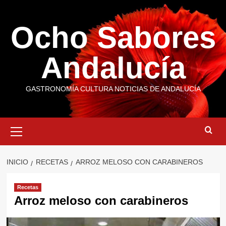
Saltar
al
Ocho Sabores
contenido
Andalucía
GASTRONOMÍA CULTURA NOTICIAS DE ANDALUCÍA
Menú
primario
INICIO
RECETAS
ARROZ MELOSO CON CARABINEROS
Recetas
Arroz meloso con carabineros