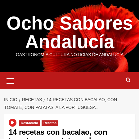
Saltar
al
Ocho Sabores
contenido
Andalucía
GASTRONOMÍA CULTURA NOTICIAS DE ANDALUCÍA
Menú
primario
INICIO
RECETAS
14 RECETAS CON BACALAO, CON
TOMATE, CON PATATAS, A LA PORTUGUESA…
Destacado
Recetas
14 recetas con bacalao, con