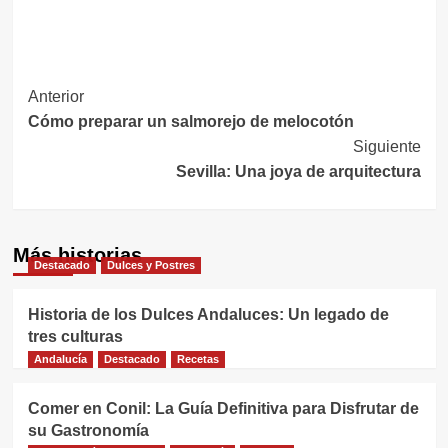
Navegación
Anterior
Cómo preparar un salmorejo de melocotón
de
Siguiente
entradas
Sevilla: Una joya de arquitectura
Más historias
Destacado
Dulces y Postres
Historia de los Dulces Andaluces: Un legado de
tres culturas
Andalucía
Destacado
Recetas
Comer en Conil: La Guía Definitiva para Disfrutar de
su Gastronomía