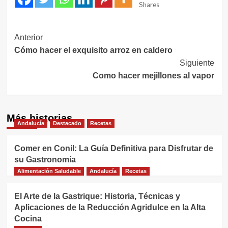
Shares
Navegación
Anterior
Cómo hacer el exquisito arroz en caldero
de
Siguiente
entradas
Como hacer mejillones al vapor
Más historias
Andalucía
Destacado
Recetas
Comer en Conil: La Guía Definitiva para Disfrutar de
su Gastronomía
Alimentación Saludable
Andalucía
Recetas
El Arte de la Gastrique: Historia, Técnicas y
Aplicaciones de la Reducción Agridulce en la Alta
Cocina