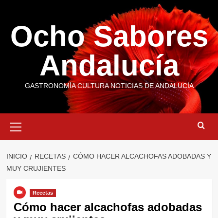
Saltar
al
Ocho Sabores
contenido
Andalucía
GASTRONOMÍA CULTURA NOTICIAS DE ANDALUCÍA
Menú
primario
INICIO
RECETAS
CÓMO HACER ALCACHOFAS ADOBADAS Y
MUY CRUJIENTES
Recetas
Cómo hacer alcachofas adobadas