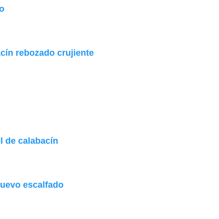
lo
ín rebozado crujiente
 de calabacín
huevo escalfado