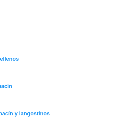
ellenos
bacín
bacín y langostinos