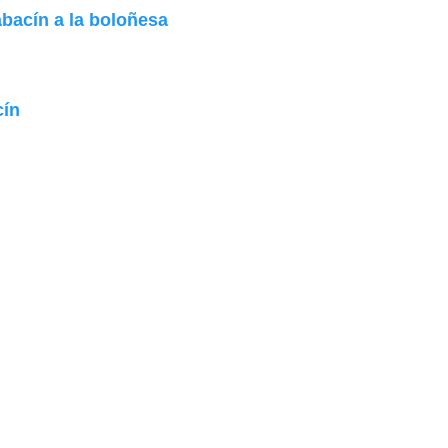
bacín a la boloñesa
cín