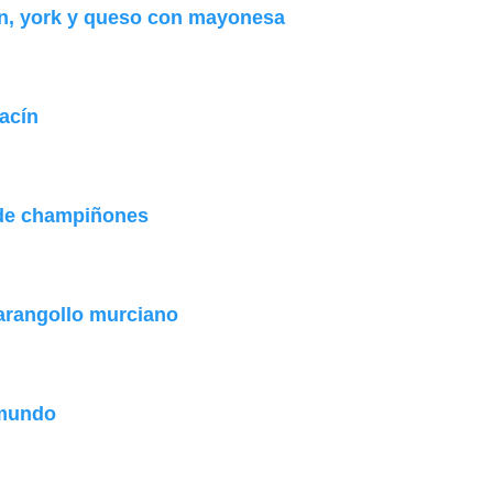
ín, york y queso con mayonesa
acín
 de champiñones
arangollo murciano
 mundo