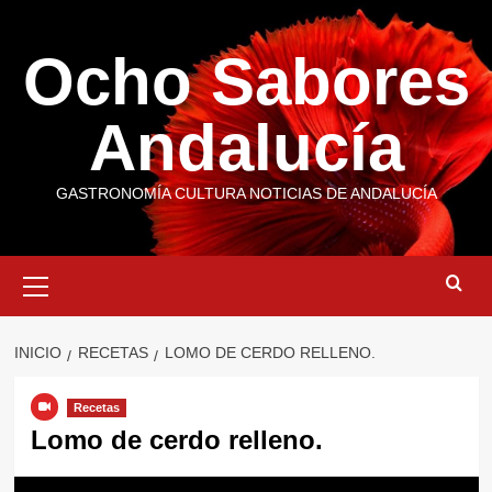
Saltar
al
Ocho Sabores
contenido
Andalucía
GASTRONOMÍA CULTURA NOTICIAS DE ANDALUCÍA
Menú
primario
INICIO
RECETAS
LOMO DE CERDO RELLENO.
Recetas
Lomo de cerdo relleno.