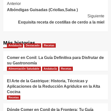
Navegación
Anterior
Albóndigas Guisadas (Criollas,Salsa )
de
Siguiente
entradas
Exquisita receta de costillas de cerdo a la miel
Más historias
Andalucía
Destacado
Recetas
Comer en Conil: La Guía Definitiva para Disfrutar de
su Gastronomía
Alimentación Saludable
Andalucía
Recetas
El Arte de la Gastrique: Historia, Técnicas y
Aplicaciones de la Reducción Agridulce en la Alta
Cocina
Recetas
Dónde Comer en Conil de la Frontera: Tu Guía