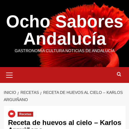
Saltar
al
Ocho Sabores
contenido
Andalucía
GASTRONOMÍA CULTURA NOTICIAS DE ANDALUCÍA
Menú
primario
INICIO
RECETAS
RECETA DE HUEVOS AL CIELO – KARLOS
ARGUIÑANO
Recetas
Receta de huevos al cielo – Karlos