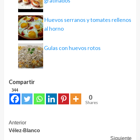
gratinados
Huevos serranos y tomates rellenos
al horno
Gulas con huevos rotos
Compartir
344
0
Shares
Navegación
Anterior
Vélez-Blanco
de
Siguiente