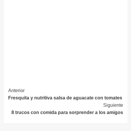
Navegación
Anterior
Fresquita y nutritiva salsa de aguacate con tomates
de
Siguiente
entradas
8 trucos con comida para sorprender a los amigos