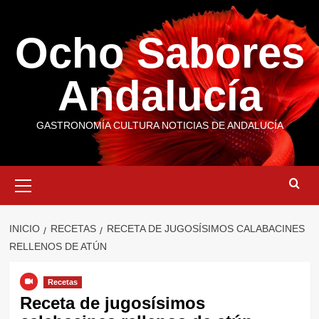
Saltar
al
Ocho Sabores
contenido
Andalucía
GASTRONOMÍA CULTURA NOTICIAS DE ANDALUCÍA
Menú
primario
INICIO
RECETAS
RECETA DE JUGOSÍSIMOS CALABACINES
RELLENOS DE ATÚN
Recetas
Receta de jugosísimos