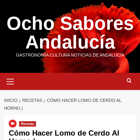
Saltar
al
Ocho Sabores
contenido
Andalucía
GASTRONOMÍA CULTURA NOTICIAS DE ANDALUCÍA
Menú
primario
INICIO
RECETAS
CÓMO HACER LOMO DE CERDO AL
HORNO |
Recetas
Cómo Hacer Lomo de Cerdo Al