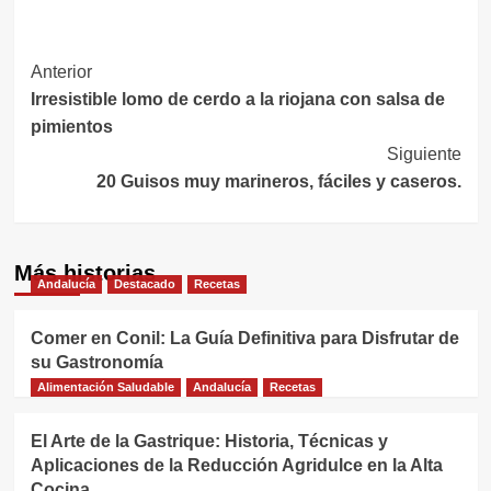
Navegación
Anterior
Irresistible lomo de cerdo a la riojana con salsa de
de
pimientos
entradas
Siguiente
20 Guisos muy marineros, fáciles y caseros.
Más historias
Andalucía
Destacado
Recetas
Comer en Conil: La Guía Definitiva para Disfrutar de
su Gastronomía
Alimentación Saludable
Andalucía
Recetas
El Arte de la Gastrique: Historia, Técnicas y
Aplicaciones de la Reducción Agridulce en la Alta
Cocina