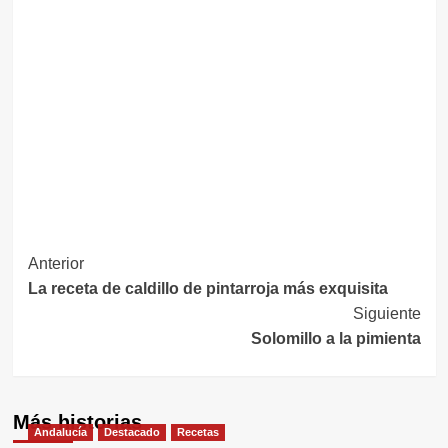
Navegación
Anterior
La receta de caldillo de pintarroja más exquisita
de
Siguiente
entradas
Solomillo a la pimienta
Más historias
Andalucía
Destacado
Recetas