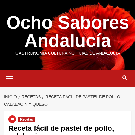
Saltar
al
Ocho Sabores
contenido
Andalucía
GASTRONOMÍA CULTURA NOTICIAS DE ANDALUCÍA
Menú
primario
INICIO
RECETAS
RECETA FÁCIL DE PASTEL DE POLLO,
CALABACÍN Y QUESO
Recetas
Receta fácil de pastel de pollo,