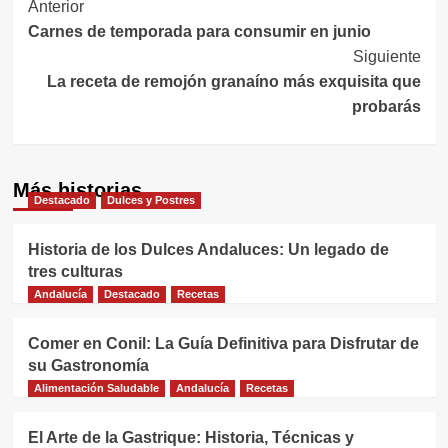
Navegación
Anterior
Carnes de temporada para consumir en junio
de
Siguiente
entradas
La receta de remojón granaíno más exquisita que
probarás
Más historias
Destacado
Dulces y Postres
Historia de los Dulces Andaluces: Un legado de
tres culturas
Andalucía
Destacado
Recetas
Comer en Conil: La Guía Definitiva para Disfrutar de
su Gastronomía
Alimentación Saludable
Andalucía
Recetas
El Arte de la Gastrique: Historia, Técnicas y