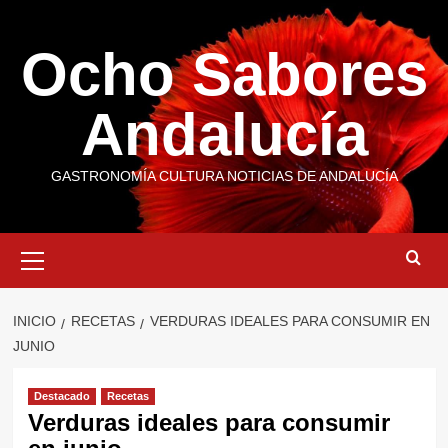
Saltar
al
Ocho Sabores
contenido
Andalucía
GASTRONOMÍA CULTURA NOTICIAS DE ANDALUCÍA
Menú
primario
INICIO
RECETAS
VERDURAS IDEALES PARA CONSUMIR EN
JUNIO
Destacado
Recetas
Verduras ideales para consumir