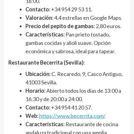
16:00.
Contacto:
+34 954 29 53 11.
Valoración:
4.4 estrellas en Google Maps.
Precio del pepito de gambas:
2,80 euros.
Características:
Pan prieto tostado,
gambas cocidas y alioli suave. Opción
económica y sabrosa, ideal para tapear.
Restaurante Becerrita (Sevilla):
Ubicación:
C. Recaredo, 9, Casco Antiguo,
41003 Sevilla.
Horario:
Abierto todos los días de 13:00 a
16:30 y de 20:00 a 24:00.
Contacto:
+34 954 41 20 57.
Web:
https://www.becerrita.com/
Características:
Restaurante de cocina
andaluza tradicional con una amplia