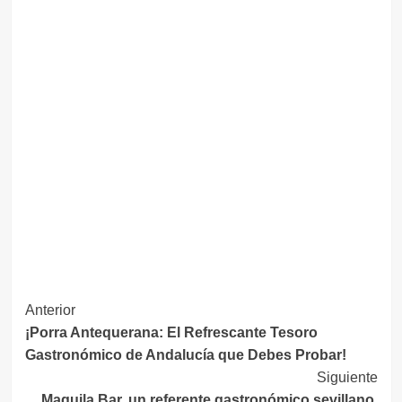
Navegación
Anterior
¡Porra Antequerana: El Refrescante Tesoro
de
Gastronómico de Andalucía que Debes Probar!
entradas
Siguiente
Maquila Bar, un referente gastronómico sevillano,