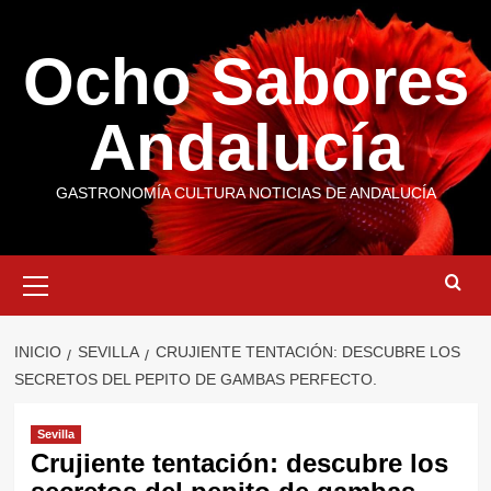
Saltar
al
Ocho Sabores
contenido
Andalucía
GASTRONOMÍA CULTURA NOTICIAS DE ANDALUCÍA
Menú
primario
INICIO
SEVILLA
CRUJIENTE TENTACIÓN: DESCUBRE LOS
SECRETOS DEL PEPITO DE GAMBAS PERFECTO.
Sevilla
Crujiente tentación: descubre los