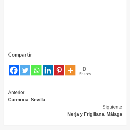
Compartir
0
Shares
Navegación
Anterior
Carmona. Sevilla
de
Siguiente
entradas
Nerja y Frigiliana. Málaga