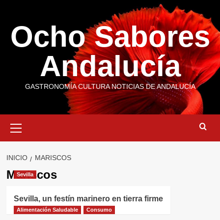
Saltar
al
Ocho Sabores
contenido
Andalucía
GASTRONOMÍA CULTURA NOTICIAS DE ANDALUCÍA
Menú
primario
INICIO
MARISCOS
Mariscos
Sevilla
Sevilla, un festín marinero en tierra firme
Alimentación Saludable
Consumo