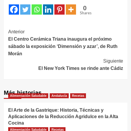
0
Shares
Navegación
Anterior
El Centro Cerámica Triana inaugura el próximo
de
sábado la exposición ‘Dimensión y azar’, de Ruth
entradas
Morán
Siguiente
El New York Times se rinde ante Cádiz
Más historias
Alimentación Saludable
Andalucía
Recetas
El Arte de la Gastrique: Historia, Técnicas y
Aplicaciones de la Reducción Agridulce en la Alta
Cocina
Alimentación Saludable
Recetas