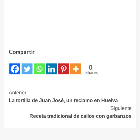
Compartir
0
Shares
Navegación
Anterior
La tortilla de Juan José, un reclamo en Huelva
de
Siguiente
entradas
Receta tradicional de callos con garbanzos