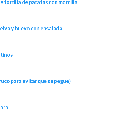
e tortilla de patatas con morcilla
 melva y huevo con ensalada
stinos
 truco para evitar que se pegue)
nara