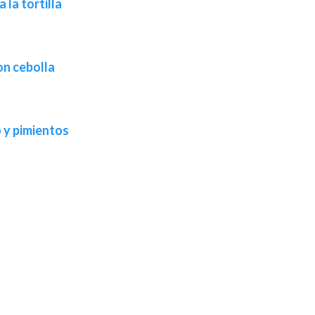
la tortilla
on cebolla
o y pimientos