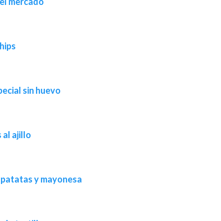
del mercado
hips
pecial sin huevo
al ajillo
de patatas y mayonesa