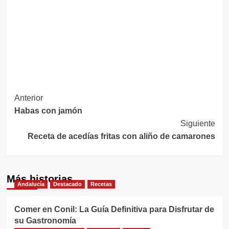
Navegación
Anterior
Habas con jamón
de
Siguiente
entradas
Receta de acedías fritas con aliño de camarones
Más historias
Andalucía
Destacado
Recetas
Comer en Conil: La Guía Definitiva para Disfrutar de
su Gastronomía