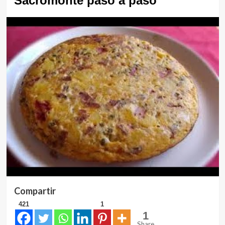
Sacromonte paso a paso
Compartir
421
1
1
Share