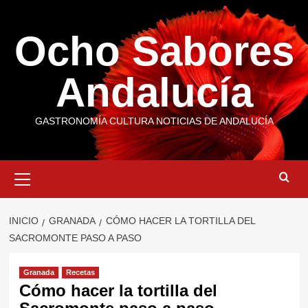
Saltar
al
Ocho Sabores
contenido
Andalucía
GASTRONOMÍA CULTURA NOTICIAS DE ANDALUCÍA
Menú
primario
INICIO
GRANADA
CÓMO HACER LA TORTILLA DEL
SACROMONTE PASO A PASO
Granada
Recetas
Cómo hacer la tortilla del