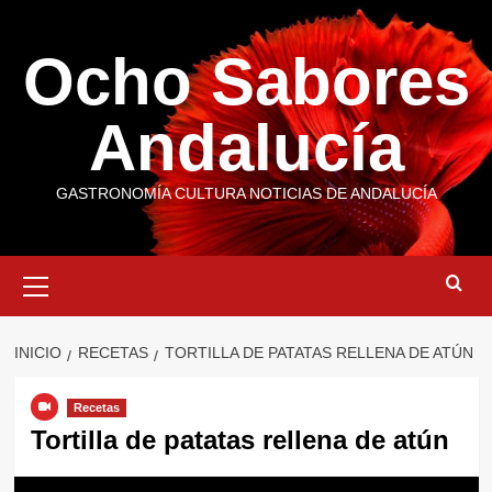
Saltar
al
Ocho Sabores
contenido
Andalucía
GASTRONOMÍA CULTURA NOTICIAS DE ANDALUCÍA
Menú
primario
INICIO
RECETAS
TORTILLA DE PATATAS RELLENA DE ATÚN
Recetas
Tortilla de patatas rellena de atún