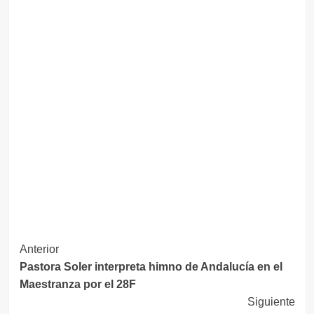
Navegación
Anterior
Pastora Soler interpreta himno de Andalucía en el
de
Maestranza por el 28F
entradas
Siguiente