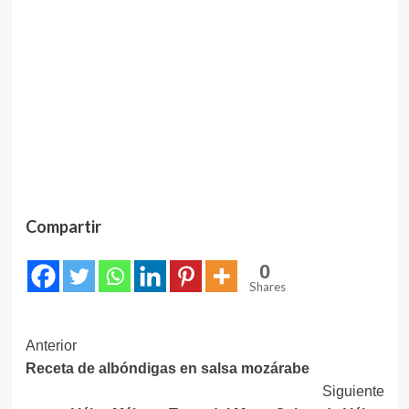
Compartir
0
Shares
Navegación
Anterior
Receta de albóndigas en salsa mozárabe
de
Siguiente
entradas