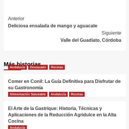
Navegación
Anterior
Deliciosa ensalada de mango y aguacate
de
Siguiente
entradas
Valle del Guadiato, Córdoba
Más historias
Andalucía
Destacado
Recetas
Comer en Conil: La Guía Definitiva para Disfrutar de
su Gastronomía
Alimentación Saludable
Andalucía
Recetas
El Arte de la Gastrique: Historia, Técnicas y
Aplicaciones de la Reducción Agridulce en la Alta
Cocina
Andalucía