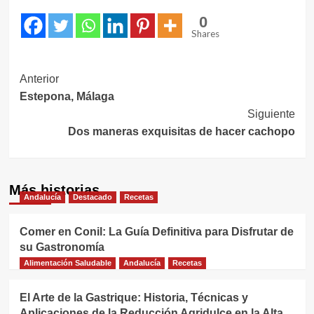
0
Shares
Navegación
Anterior
Estepona, Málaga
de
Siguiente
entradas
Dos maneras exquisitas de hacer cachopo
Más historias
Andalucía
Destacado
Recetas
Comer en Conil: La Guía Definitiva para Disfrutar de
su Gastronomía
Alimentación Saludable
Andalucía
Recetas
El Arte de la Gastrique: Historia, Técnicas y
Aplicaciones de la Reducción Agridulce en la Alta