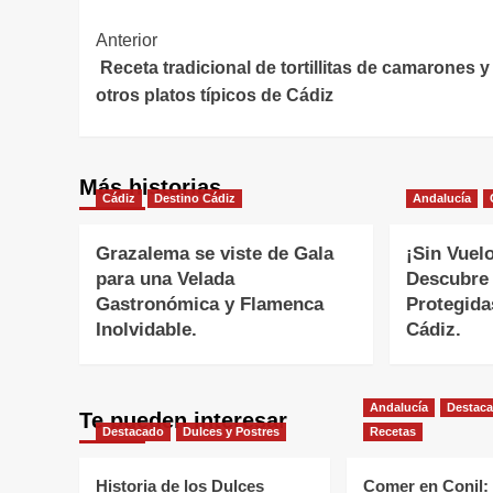
Navegación
Anterior
Receta tradicional de tortillitas de camarones y
de
otros platos típicos de Cádiz
entradas
Más historias
Cádiz
Destino Cádiz
Andalucía
Grazalema se viste de Gala
¡Sin Vuel
para una Velada
Descubre 
Gastronómica y Flamenca
Protegida
Inolvidable.
Cádiz.
Andalucía
Destac
Te pueden interesar
Destacado
Dulces y Postres
Recetas
Historia de los Dulces
Comer en Conil: