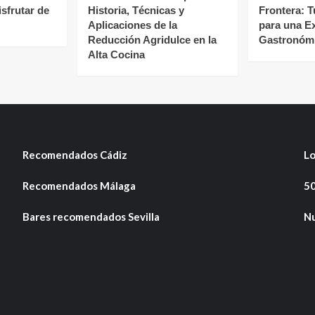
isfrutar de
Historia, Técnicas y
Frontera: T
Aplicaciones de la
para una E
Reducción Agridulce en la
Gastronómi
Alta Cocina
Recomendados Cádiz
Lo
Recomendados Málaga
50
Bares recomendados Sevilla
Nu