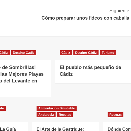
Siguiente
Cómo preparar unos fideos con caballa
Cádiz
Destino Cádiz
Cádiz
Destino Cádiz
Turismo
o de Sombrillas!
El pueblo más pequeño de
las Mejores Playas
Cádiz
s del Levante en
ado
Alimentación Saludable
Andalucía
Recetas
Recetas
 La Guía
El Arte de la Gastrique:
Dónde Come