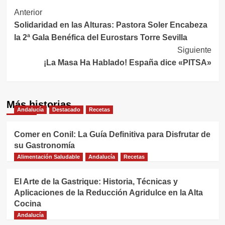
Navegación
Anterior
Solidaridad en las Alturas: Pastora Soler Encabeza
de
la 2ª Gala Benéfica del Eurostars Torre Sevilla
entradas
Siguiente
¡La Masa Ha Hablado! España dice «PITSA»
Más historias
Andalucía
Destacado
Recetas
Comer en Conil: La Guía Definitiva para Disfrutar de
su Gastronomía
Alimentación Saludable
Andalucía
Recetas
El Arte de la Gastrique: Historia, Técnicas y
Aplicaciones de la Reducción Agridulce en la Alta
Cocina
Andalucía