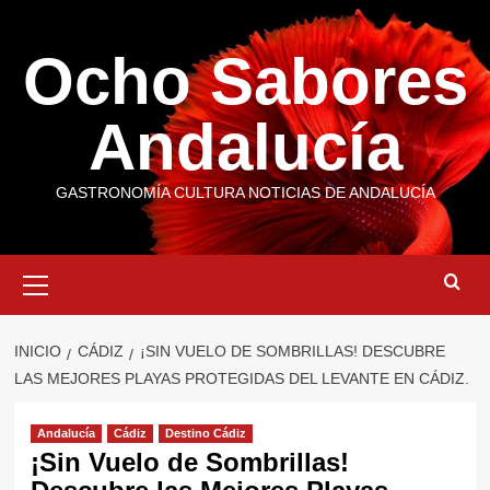
Saltar
al
Ocho Sabores
contenido
Andalucía
GASTRONOMÍA CULTURA NOTICIAS DE ANDALUCÍA
Menú
primario
INICIO
CÁDIZ
¡SIN VUELO DE SOMBRILLAS! DESCUBRE
LAS MEJORES PLAYAS PROTEGIDAS DEL LEVANTE EN CÁDIZ.
Andalucía
Cádiz
Destino Cádiz
¡Sin Vuelo de Sombrillas!