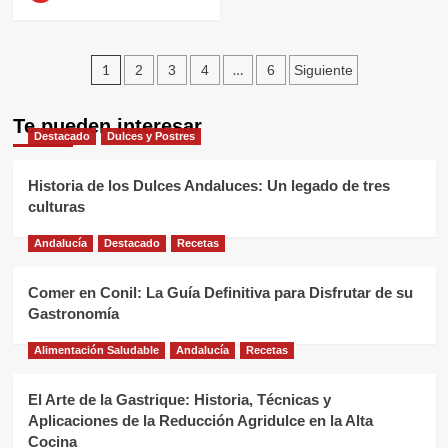
Paginación
1
…
2
3
4
6
Siguiente
de
Te pueden interesar
entradas
Destacado
Dulces y Postres
Historia de los Dulces Andaluces: Un legado de tres
culturas
Andalucía
Destacado
Recetas
Comer en Conil: La Guía Definitiva para Disfrutar de su
Gastronomía
Alimentación Saludable
Andalucía
Recetas
El Arte de la Gastrique: Historia, Técnicas y
Aplicaciones de la Reducción Agridulce en la Alta
Cocina