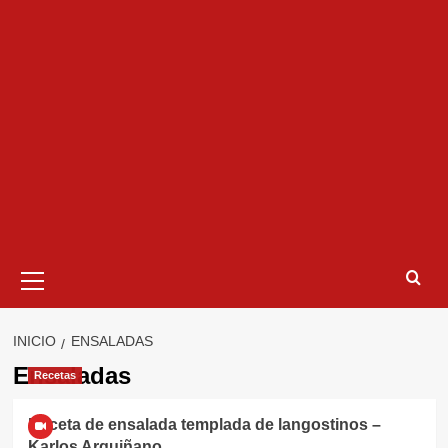
Menú
primario
INICIO
ENSALADAS
Ensaladas
Recetas
Receta de ensalada templada de langostinos –
Karlos Arguiñano