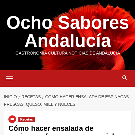
Saltar
al
Ocho Sabores
contenido
Andalucía
GASTRONOMÍA CULTURA NOTICIAS DE ANDALUCÍA
Menú
primario
INICIO
RECETAS
CÓMO HACER ENSALADA DE ESPINACAS
FRESCAS, QUESO, MIEL Y NUECES
Recetas
Cómo hacer ensalada de