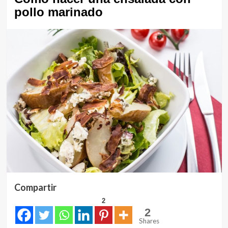
pollo marinado
Compartir
2
2
Shares