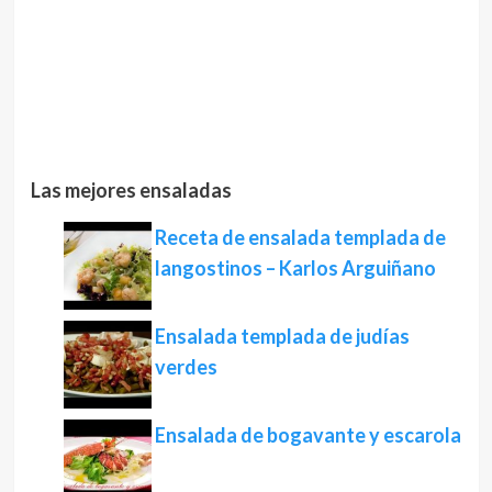
Las mejores ensaladas
Receta de ensalada templada de
langostinos – Karlos Arguiñano
Ensalada templada de judías
verdes
Ensalada de bogavante y escarola