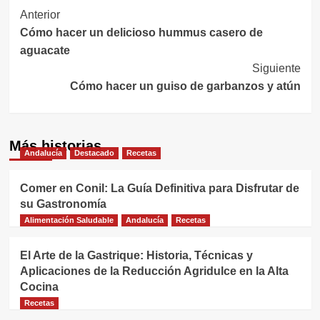
Navegación
Anterior
Cómo hacer un delicioso hummus casero de
de
aguacate
entradas
Siguiente
Cómo hacer un guiso de garbanzos y atún
Más historias
Andalucía
Destacado
Recetas
Comer en Conil: La Guía Definitiva para Disfrutar de
su Gastronomía
Alimentación Saludable
Andalucía
Recetas
El Arte de la Gastrique: Historia, Técnicas y
Aplicaciones de la Reducción Agridulce en la Alta
Cocina
Recetas